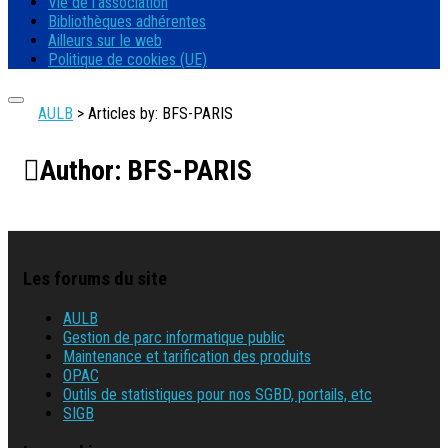
Vie de l’association
Bibliothèques adhérentes
Ailleurs sur le web
Politique de cookies (UE)
AULB
>
Articles by: BFS-PARIS
Author:
BFS-PARIS
Les forums du site
AULB
Gestion de parc informatique public
Maintenance et tarification des produits
OPAC
Outils de statistiques pour nos SGBD, portails, etc
SIGB