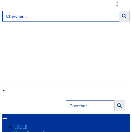
?
Search Button
Search
for:
Search Button
Search
for:
L’AULB