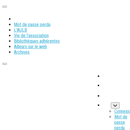
Mot de passe perdu
L’AULB
Vie de l’association
Bibliothèques adhérentes
Ailleurs sur le web
Archives
Connexi
Mot de
passe
perdu