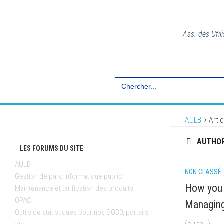
Ass. des Util
Search
for:
AULB
>
Arti
AUTHO
LES FORUMS DU SITE
AULB
NON CLASSÉ
Gestion de parc informatique public
How you 
Maintenance et tarification des produits
OPAC
Managing
Outils de statistiques pour nos SGBD, portails,