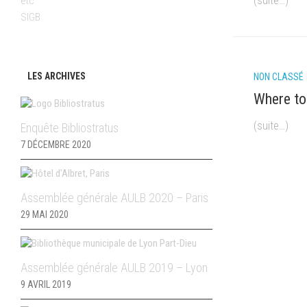
(suite…)
etc
SIGB
LES ARCHIVES
NON CLASSÉ
Where to
(suite…)
Enquête Bibliostratus
7 DÉCEMBRE 2020
Assemblée générale AULB 2020 – Paris
29 MAI 2020
Assemblée générale AULB 2019 – Lyon
9 AVRIL 2019