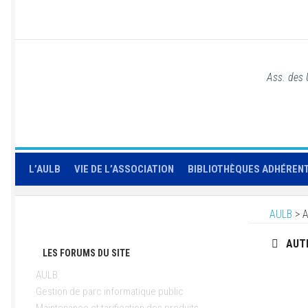
Ass. des 
L’AULB
VIE DE L’ASSOCIATION
BIBLIOTHÈQUES ADHÉREN
AULB
>
A
AUT
LES FORUMS DU SITE
AULB
Gestion de parc informatique public