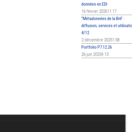
données en EDI
16 février 202611:17
“Métadonnées de la BnF :
diffusion, services et utilisat
4/12
2 décembre 20251:58
Portfolio P7.12.26
26 juin 20254:13