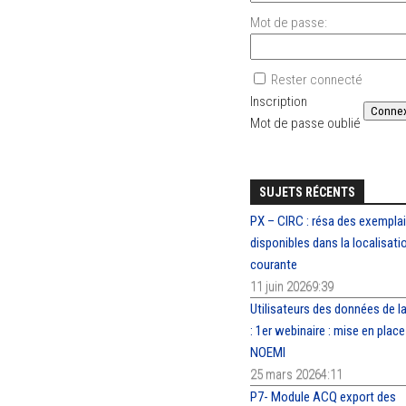
Mot de passe:
Rester connecté
Inscription
Conne
Mot de passe oublié
SUJETS RÉCENTS
PX – CIRC : résa des exempla
disponibles dans la localisati
courante
11 juin 20269:39
Utilisateurs des données de l
: 1er webinaire : mise en place
NOEMI
25 mars 20264:11
P7- Module ACQ export des