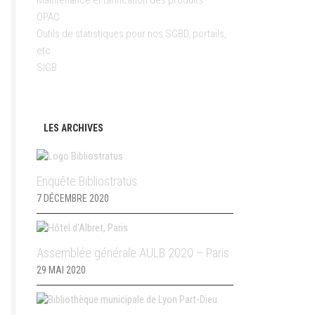
Maintenance et tarification des produits
OPAC
Outils de statistiques pour nos SGBD, portails,
etc
SIGB
LES ARCHIVES
Enquête Bibliostratus
7 DÉCEMBRE 2020
Assemblée générale AULB 2020 – Paris
29 MAI 2020