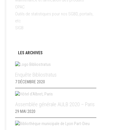
Maintenance et tarification des produits
OPAC
Outils de statistiques pour nos SGBD, portails,
etc
SIGB
LES ARCHIVES
Enquête Bibliostratus
7 DÉCEMBRE 2020
Assemblée générale AULB 2020 – Paris
29 MAI 2020