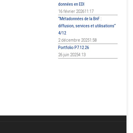
données en EDI
16 février 202611:17
“Métadonnées de la BnF :
diffusion, services et utilisations”
4/12
2 décembre 20251:58
Portfolio P7.12.26
26 juin 20254:13