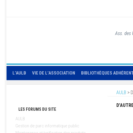
Ass. des 
L’AULB
VIE DE L’ASSOCIATION
BIBLIOTHÈQUES ADHÉREN
AULB
>
D
D’AUTR
LES FORUMS DU SITE
AULB
Gestion de parc informatique public