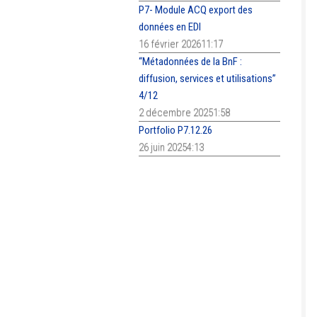
P7- Module ACQ export des
données en EDI
16 février 202611:17
“Métadonnées de la BnF :
diffusion, services et utilisations”
4/12
2 décembre 20251:58
Portfolio P7.12.26
26 juin 20254:13