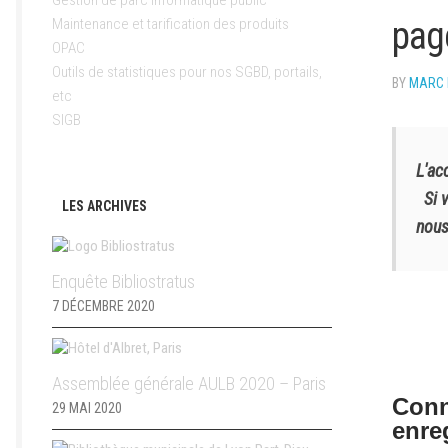
Gestion de parc informatique public
pag
Maintenance et tarification des produits
OPAC
Outils de statistiques pour nos SGBD, portails,
BY
MARC 
etc
SIGB
L'ac
Si 
LES ARCHIVES
nous
Enquête Bibliostratus
7 DÉCEMBRE 2020
Assemblée générale AULB 2020 – Paris
Conn
29 MAI 2020
enre