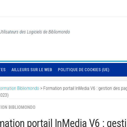
Utilisateurs des Logiciels de Bibliomondo
TES
AILLEURS SUR LE WEB
POLITIQUE DE COOKIES (UE)
ormation Bibliomondo
>
Formation portail InMedia V6 : gestion des p
2023)
ION BIBLIOMONDO
mation portail InMedia V6 : gest