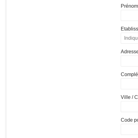
Prénom
Etablis
Adress
Complé
Ville /
Code po