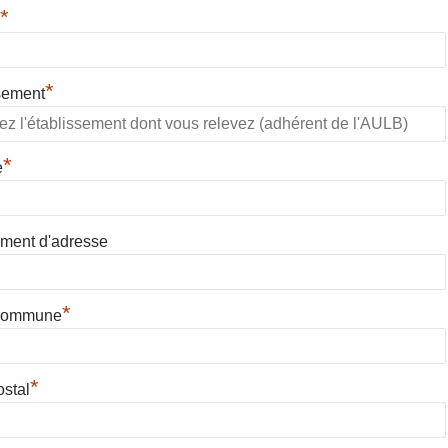
*
*
sement
*
e
ment d'adresse
*
 Commune
*
stal