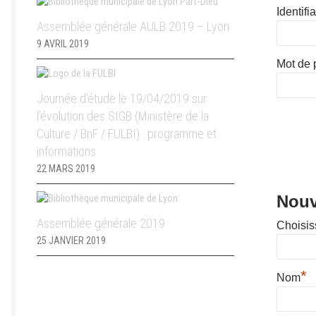
Identifi
Assemblée générale AULB 2019 – Lyon
9 AVRIL 2019
Mot de 
Journée d’étude le 19/04/2019 sur
l’évolution des SIGB (Ministère de la
Culture / BnF / FULBI) : programme et
informations
22 MARS 2019
Nouve
Assemblée générale 2019
Choisiss
25 JANVIER 2019
*
Nom