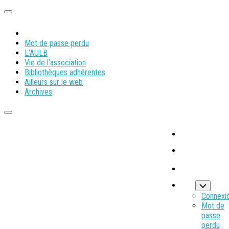
Mot de passe perdu
L’AULB
Vie de l’association
Bibliothèques adhérentes
Ailleurs sur le web
Archives
Connexi
Mot de
passe
perdu