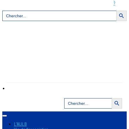
?
Search Button
Search
for:
Search Button
Search
for:
L’AULB