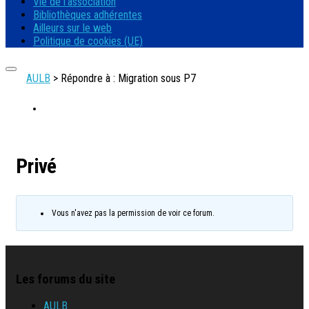
Vie de l’association
Bibliothèques adhérentes
Ailleurs sur le web
Politique de cookies (UE)
AULB
>
Répondre à : Migration sous P7
Privé
Vous n'avez pas la permission de voir ce forum.
Les forums du site
AULB