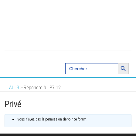
Search Button
Search
for:
AULB
>
Répondre à : P7.12
Privé
Vous n'avez pas la permission de voir ce forum.