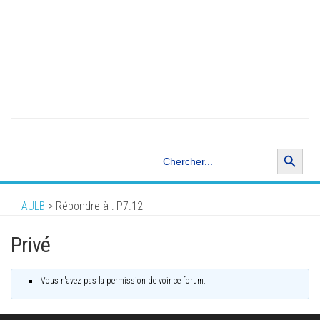
Search Button
Search
for:
AULB
>
Répondre à : P7.12
Privé
Vous n'avez pas la permission de voir ce forum.