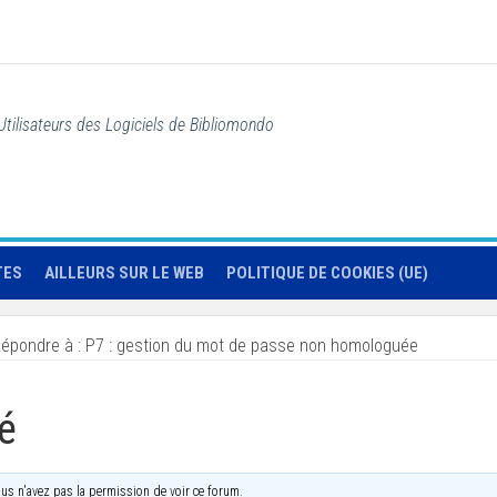
Utilisateurs des Logiciels de Bibliomondo
TES
AILLEURS SUR LE WEB
POLITIQUE DE COOKIES (UE)
épondre à : P7 : gestion du mot de passe non homologuée
é
us n'avez pas la permission de voir ce forum.