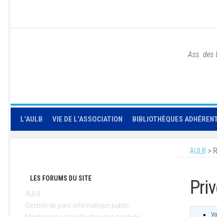
Ass. des 
L’AULB
VIE DE L’ASSOCIATION
BIBLIOTHÈQUES ADHÉREN
AULB
>
R
LES FORUMS DU SITE
Priv
AULB
Gestion de parc informatique public
Vo