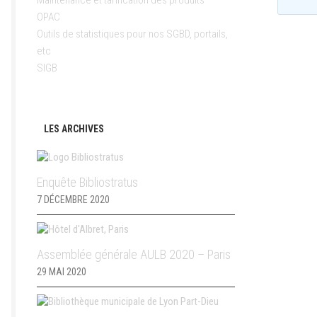
Maintenance et tarification des produits
OPAC
Outils de statistiques pour nos SGBD, portails,
etc
SIGB
LES ARCHIVES
Enquête Bibliostratus
7 DÉCEMBRE 2020
Assemblée générale AULB 2020 – Paris
29 MAI 2020