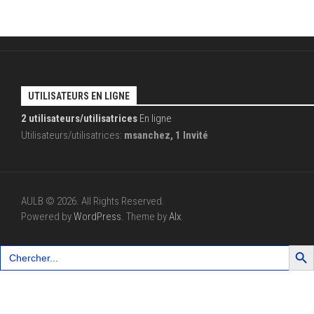
UTILISATEURS EN LIGNE
2 utilisateurs/utilisatrices
En ligne
Utilisateurs/utilisatrices:
msanchez, 1 Invité
AULB © 2026. All Rights Reserved.
Powered by
WordPress
. Theme by
Alx
.
Search Button
Search
for: