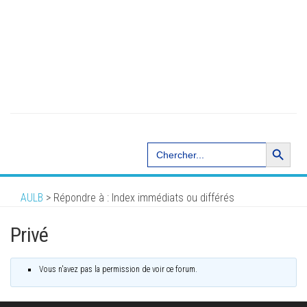
Search Button
Search
for:
AULB
>
Répondre à : Index immédiats ou différés
Privé
Vous n'avez pas la permission de voir ce forum.