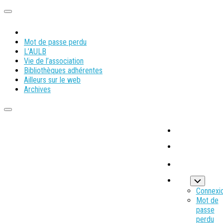
Mot de passe perdu
L’AULB
Vie de l’association
Bibliothèques adhérentes
Ailleurs sur le web
Archives
Connexi
Mot de
passe
perdu