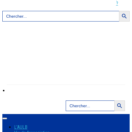
?
Search Button
Search
for:
Search Button
Search
for:
L’AULB