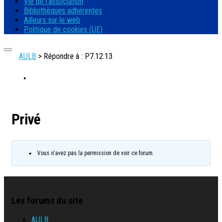
Vie de l’association
Bibliothèques adhérentes
Ailleurs sur le web
Politique de cookies (UE)
AULB
>
Répondre à : P7.12.13
Privé
Vous n'avez pas la permission de voir ce forum.
Les forums du site
AULB