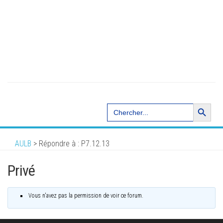
Search Button
Search
for:
AULB
>
Répondre à : P7.12.13
Privé
Vous n'avez pas la permission de voir ce forum.