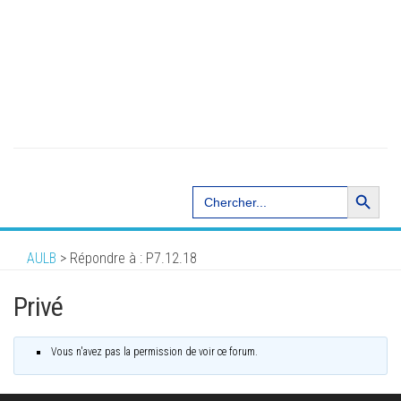
Search Button
Search
for:
AULB
>
Répondre à : P7.12.18
Privé
Vous n'avez pas la permission de voir ce forum.