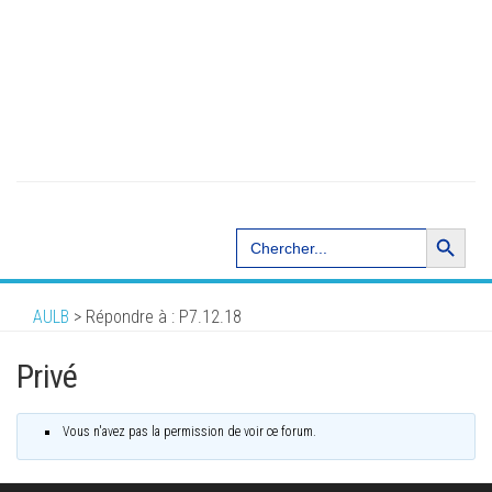
Search Button
Search
for:
AULB
>
Répondre à : P7.12.18
Privé
Vous n'avez pas la permission de voir ce forum.