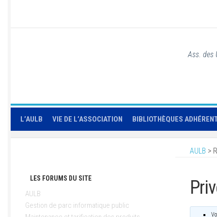
Ass. des 
L’AULB
VIE DE L’ASSOCIATION
BIBLIOTHÈQUES ADHÉREN
AULB
>
R
LES FORUMS DU SITE
Priv
AULB
Gestion de parc informatique public
Vo