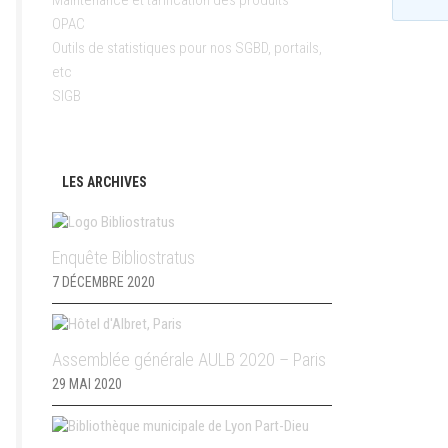
Maintenance et tarification des produits
OPAC
Outils de statistiques pour nos SGBD, portails,
etc
SIGB
LES ARCHIVES
Enquête Bibliostratus
7 DÉCEMBRE 2020
Assemblée générale AULB 2020 – Paris
29 MAI 2020