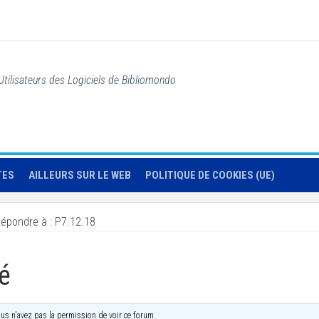
Utilisateurs des Logiciels de Bibliomondo
TES
AILLEURS SUR LE WEB
POLITIQUE DE COOKIES (UE)
épondre à : P7.12.18
é
us n'avez pas la permission de voir ce forum.