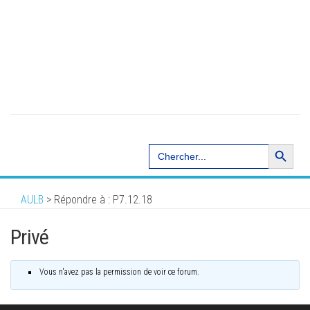
Search Button
Search
for:
AULB
>
Répondre à : P7.12.18
Privé
Vous n'avez pas la permission de voir ce forum.