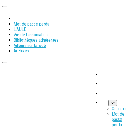
Mot de passe perdu
L’AULB
Vie de l’association
Bibliothèques adhérentes
Ailleurs sur le web
Archives
Connexi
Mot de
passe
perdu