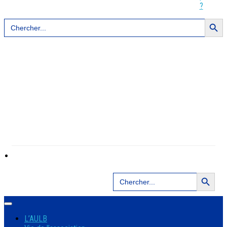
?
Search Button
Search
for:
Search Button
Search
for:
L’AULB