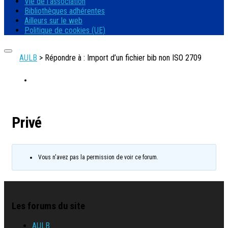
Vie de l’association
Bibliothèques adhérentes
Ailleurs sur le web
Politique de cookies (UE)
AULB
>
Répondre à : Import d’un fichier bib non ISO 2709
Privé
Vous n'avez pas la permission de voir ce forum.
Les forums du site
AULB