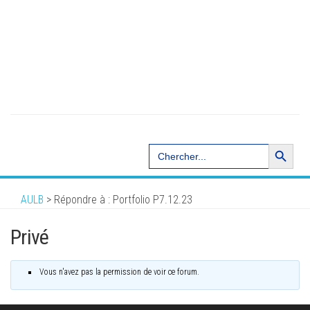
Search Button
Search
for:
AULB
>
Répondre à : Portfolio P7.12.23
Privé
Vous n'avez pas la permission de voir ce forum.