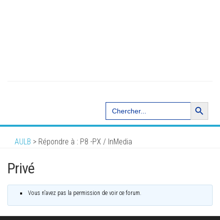
Search Button
Search
for:
AULB
>
Répondre à : P8 -PX / InMedia
Privé
Vous n'avez pas la permission de voir ce forum.