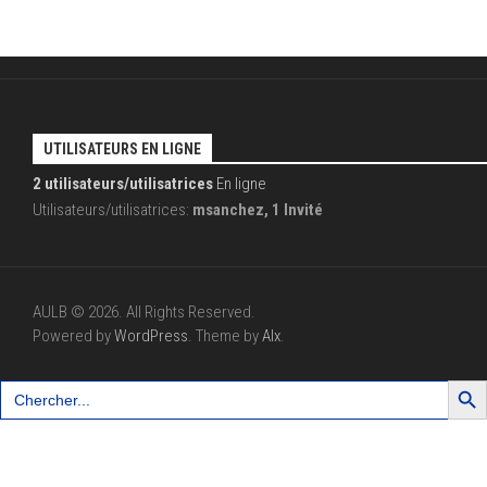
UTILISATEURS EN LIGNE
2 utilisateurs/utilisatrices
En ligne
Utilisateurs/utilisatrices:
msanchez, 1 Invité
AULB © 2026. All Rights Reserved.
Powered by
WordPress
. Theme by
Alx
.
Search Button
Search
for: