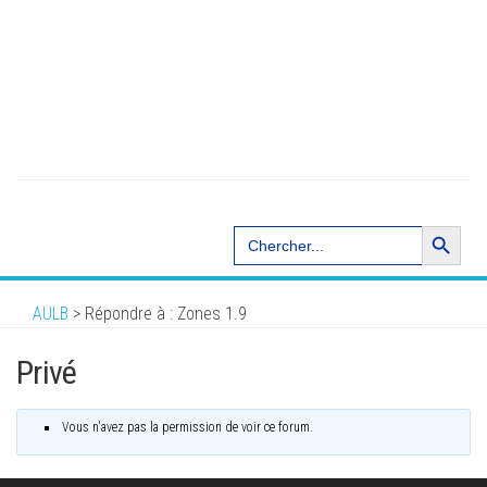
Search Button
Search
for:
AULB
>
Répondre à : Zones 1.9
Privé
Vous n'avez pas la permission de voir ce forum.