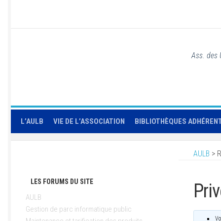
Ass. des 
L’AULB
VIE DE L’ASSOCIATION
BIBLIOTHÈQUES ADHÉREN
AULB
>
R
LES FORUMS DU SITE
Priv
AULB
Gestion de parc informatique public
Vo