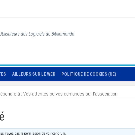
Utilisateurs des Logiciels de Bibliomondo
TES
AILLEURS SUR LE WEB
POLITIQUE DE COOKIES (UE)
épondre à : Vos attentes ou vos demandes sur l’association
é
us n'avez pas la permission de voir ce forum.