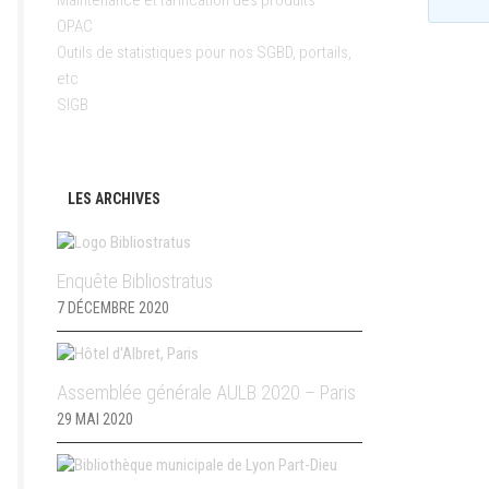
Maintenance et tarification des produits
OPAC
Outils de statistiques pour nos SGBD, portails,
etc
SIGB
LES ARCHIVES
Enquête Bibliostratus
7 DÉCEMBRE 2020
Assemblée générale AULB 2020 – Paris
29 MAI 2020