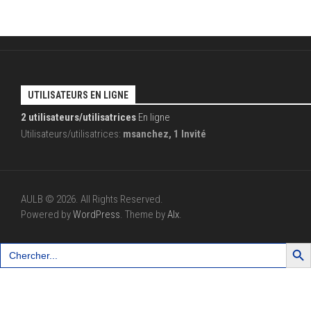
UTILISATEURS EN LIGNE
2 utilisateurs/utilisatrices
En ligne
Utilisateurs/utilisatrices:
msanchez, 1 Invité
AULB © 2026. All Rights Reserved.
Powered by
WordPress
. Theme by
Alx
.
Search Button
Search
for: