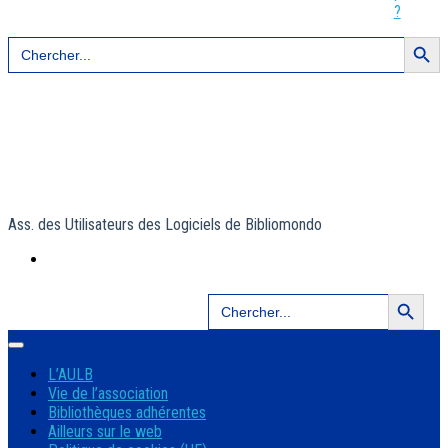
?
Search Button
Search
for:
Ass. des Utilisateurs des Logiciels de Bibliomondo
Search Button
Search
for:
L’AULB
Vie de l’association
Bibliothèques adhérentes
Ailleurs sur le web