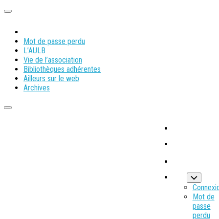
Mot de passe perdu
L’AULB
Vie de l’association
Bibliothèques adhérentes
Ailleurs sur le web
Archives
Connexi
Mot de
passe
perdu