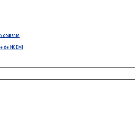
on courante
ace de NOEMI
2