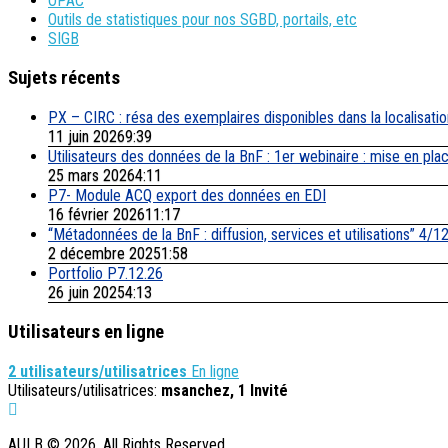
OPAC
Outils de statistiques pour nos SGBD, portails, etc
SIGB
Sujets récents
PX – CIRC : résa des exemplaires disponibles dans la localisati
11 juin 20269:39
Utilisateurs des données de la BnF : 1er webinaire : mise en pl
25 mars 20264:11
P7- Module ACQ export des données en EDI
16 février 202611:17
“Métadonnées de la BnF : diffusion, services et utilisations” 4/1
2 décembre 20251:58
Portfolio P7.12.26
26 juin 20254:13
Utilisateurs en ligne
2 utilisateurs/utilisatrices
En ligne
Utilisateurs/utilisatrices:
msanchez, 1 Invité
AULB © 2026. All Rights Reserved.