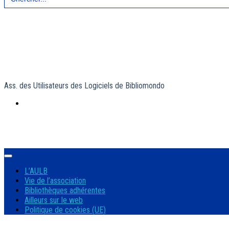
for:
Ass. des Utilisateurs des Logiciels de Bibliomondo
L’AULB
Vie de l’association
Bibliothèques adhérentes
Ailleurs sur le web
Politique de cookies (UE)