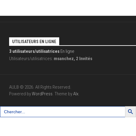
UTILISATEURS EN LIGNE
3 utilisateurs/utilisatrices
En ligne
Utilisateurs/utilisatrices:
msanchez, 2 Invités
AULB © 2026. All Rights Reserved.
Powered by
WordPress
. Theme by
Alx
.
Search Button
Search
for: