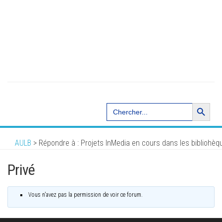
Search Button
Search
for:
AULB
>
Répondre à : Projets InMedia en cours dans les bibliohèq
Privé
Vous n'avez pas la permission de voir ce forum.