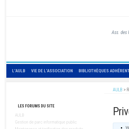
Ass. des 
L’AULB
VIE DE L’ASSOCIATION
BIBLIOTHÈQUES ADHÉREN
AULB
>
R
LES FORUMS DU SITE
Priv
AULB
Gestion de parc informatique public
Vo