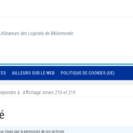
Utilisateurs des Logiciels de Bibliomondo
TES
AILLEURS SUR LE WEB
POLITIQUE DE COOKIES (UE)
épondre à : Affichage zones 210 et 219
é
us n'avez pas la permission de voir ce forum.