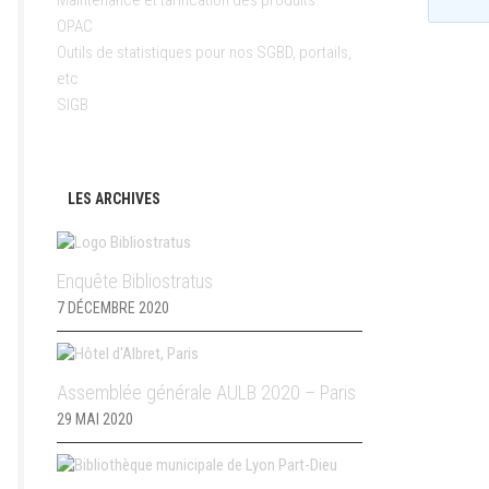
Maintenance et tarification des produits
OPAC
Outils de statistiques pour nos SGBD, portails,
etc
SIGB
LES ARCHIVES
Enquête Bibliostratus
7 DÉCEMBRE 2020
Assemblée générale AULB 2020 – Paris
29 MAI 2020