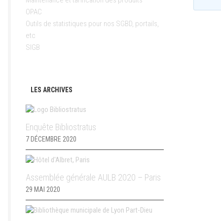
Maintenance et tarification des produits
OPAC
Outils de statistiques pour nos SGBD, portails,
etc
SIGB
LES ARCHIVES
Enquête Bibliostratus
7 DÉCEMBRE 2020
Assemblée générale AULB 2020 – Paris
29 MAI 2020