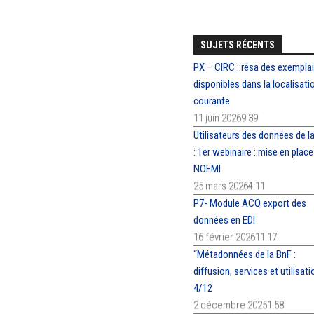
SUJETS RÉCENTS
PX – CIRC : résa des exempla
disponibles dans la localisati
courante
11 juin 20269:39
Utilisateurs des données de l
: 1er webinaire : mise en place
NOEMI
25 mars 20264:11
P7- Module ACQ export des
données en EDI
16 février 202611:17
“Métadonnées de la BnF :
diffusion, services et utilisat
4/12
2 décembre 20251:58