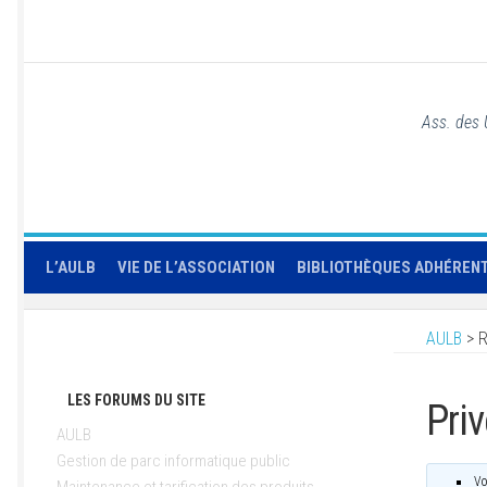
Ass. des 
L’AULB
VIE DE L’ASSOCIATION
BIBLIOTHÈQUES ADHÉREN
AULB
>
R
LES FORUMS DU SITE
Priv
AULB
Gestion de parc informatique public
Vo