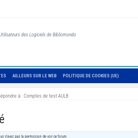
Utilisateurs des Logiciels de Bibliomondo
TES
AILLEURS SUR LE WEB
POLITIQUE DE COOKIES (UE)
épondre à : Comptes de test AULB
é
us n'avez pas la permission de voir ce forum.