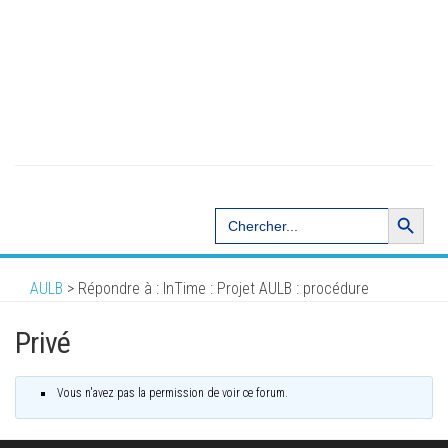
Search Button
Search
for:
AULB
>
Répondre à : InTime : Projet AULB : procédure
Privé
Vous n'avez pas la permission de voir ce forum.