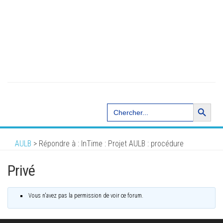
Search Button
Search
for:
AULB
>
Répondre à : InTime : Projet AULB : procédure
Privé
Vous n'avez pas la permission de voir ce forum.