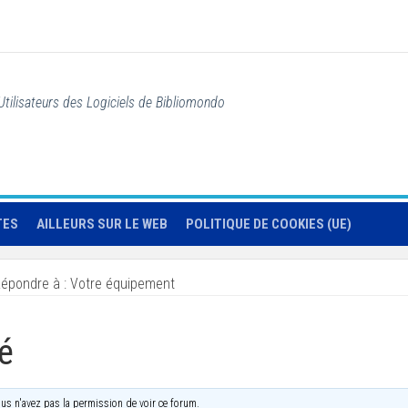
Utilisateurs des Logiciels de Bibliomondo
TES
AILLEURS SUR LE WEB
POLITIQUE DE COOKIES (UE)
épondre à : Votre équipement
é
us n'avez pas la permission de voir ce forum.