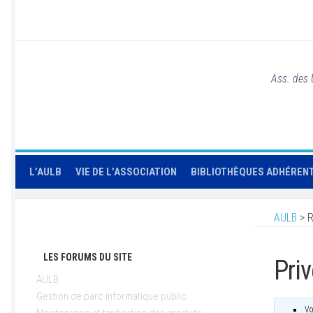
Ass. des 
L’AULB
VIE DE L’ASSOCIATION
BIBLIOTHÈQUES ADHÉREN
AULB
>
R
LES FORUMS DU SITE
Priv
AULB
Gestion de parc informatique public
Vo