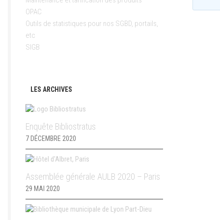
Maintenance et tarification des produits
OPAC
Outils de statistiques pour nos SGBD, portails,
etc
SIGB
LES ARCHIVES
Enquête Bibliostratus
7 DÉCEMBRE 2020
Assemblée générale AULB 2020 – Paris
29 MAI 2020