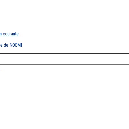
on courante
ace de NOEMI
2