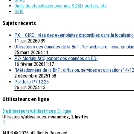
OPAC
Outils de statistiques pour nos SGBD, portails, etc
SIGB
Sujets récents
PX – CIRC : résa des exemplaires disponibles dans la localisati
11 juin 20269:39
Utilisateurs des données de la BnF : 1er webinaire : mise en pl
25 mars 20264:11
P7- Module ACQ export des données en EDI
16 février 202611:17
“Métadonnées de la BnF : diffusion, services et utilisations” 4/1
2 décembre 20251:58
Portfolio P7.12.26
26 juin 20254:13
Utilisateurs en ligne
3 utilisateurs/utilisatrices
En ligne
Utilisateurs/utilisatrices:
msanchez, 2 Invités
AULB © 2026. All Rights Reserved.