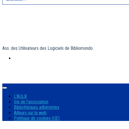
for:
Ass. des Utilisateurs des Logiciels de Bibliomondo
L’AULB
Vie de l’association
Bibliothèques adhérentes
Ailleurs sur le web
Politique de cookies (UE)