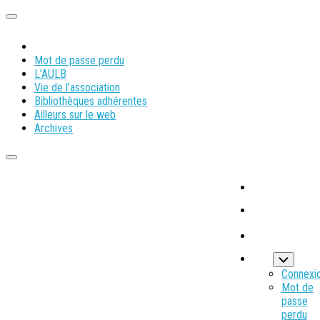
Mot de passe perdu
L’AULB
Vie de l’association
Bibliothèques adhérentes
Ailleurs sur le web
Archives
Connexi
Mot de
passe
perdu