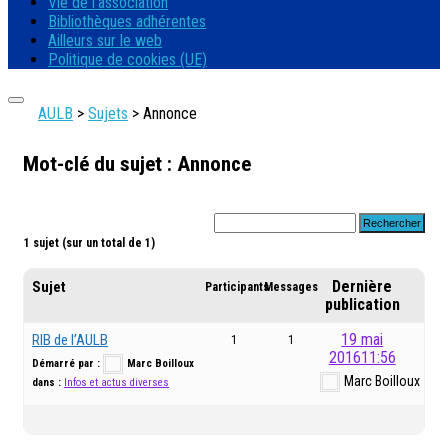
Vie de l’association
Bibliothèques adhérentes
Ailleurs sur le web
Politique de cookies (UE)
AULB
>
Sujets
>
Annonce
Mot-clé du sujet : Annonce
1 sujet (sur un total de 1)
Dernière
Sujet
Participants
Messages
publication
19 mai
RIB de l’AULB
1
1
201611:56
Démarré par :
Marc Boilloux
Marc Boilloux
dans :
Infos et actus diverses