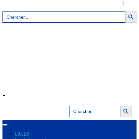
?
Search Button
Search
for:
Search Button
Search
for:
L’AULB