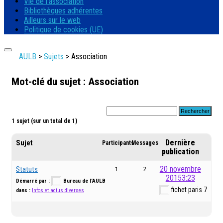
Vie de l’association
Bibliothèques adhérentes
Ailleurs sur le web
Politique de cookies (UE)
AULB
>
Sujets
>
Association
Mot-clé du sujet : Association
1 sujet (sur un total de 1)
Dernière
Sujet
Participants
Messages
publication
20 novembre
Statuts
1
2
20153:23
Démarré par :
Bureau de l’AULB
fichet paris 7
dans :
Infos et actus diverses