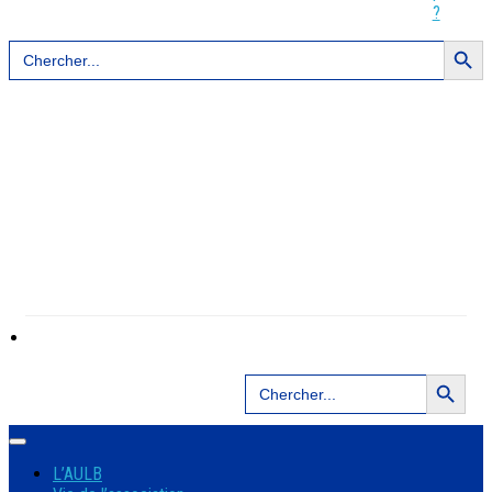
?
Search Button
Search
for:
Search Button
Search
for:
L’AULB