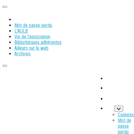
Mot de passe perdu
L’AULB
Vie de l’association
Bibliothèques adhérentes
Ailleurs sur le web
Archives
Connexi
Mot de
passe
perdu