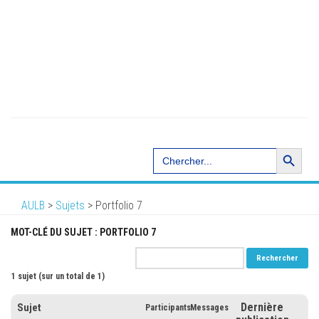
Search Button
Search
for:
AULB
>
Sujets
>
Portfolio 7
MOT-CLÉ DU SUJET : PORTFOLIO 7
1 sujet (sur un total de 1)
Dernière
Sujet
Participants
Messages