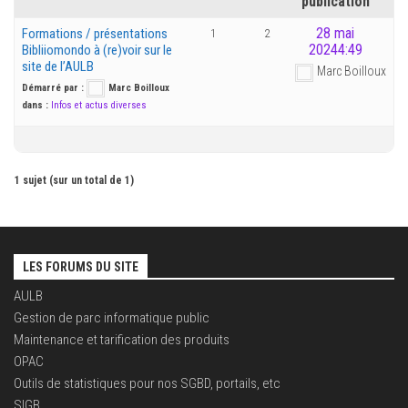
publication
28 mai
Formations / présentations
1
2
20244:49
Bibliiomondo à (re)voir sur le
site de l’AULB
Marc Boilloux
Démarré par :
Marc Boilloux
dans :
Infos et actus diverses
1 sujet (sur un total de 1)
LES FORUMS DU SITE
AULB
Gestion de parc informatique public
Maintenance et tarification des produits
OPAC
Outils de statistiques pour nos SGBD, portails, etc
SIGB