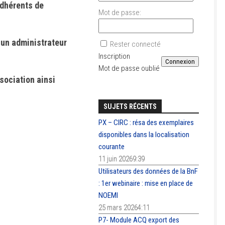
adhérents de
Mot de passe:
 un administrateur
Rester connecté
Inscription
Connexion
Mot de passe oublié
sociation ainsi
SUJETS RÉCENTS
PX – CIRC : résa des exemplaires
disponibles dans la localisation
courante
11 juin 20269:39
Utilisateurs des données de la BnF
: 1er webinaire : mise en place de
NOEMI
25 mars 20264:11
P7- Module ACQ export des