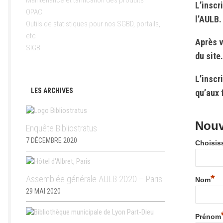
Maintenance et tarification des produits
L’inscr
OPAC
l’AULB.
Outils de statistiques pour nos SGBD, portails,
etc
Après v
SIGB
du site.
L’inscr
LES ARCHIVES
qu’aux 
Nouve
Enquête Bibliostratus
7 DÉCEMBRE 2020
Choisiss
*
Assemblée générale AULB 2020 – Paris
Nom
29 MAI 2020
Prénom