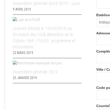
Assemblée générale AULB 2019 – Lyon
9 AVRIL 2019
Etablis
Journée d’étude le 19/04/2019 sur
Adresse
l’évolution des SIGB (Ministère de la
Culture / BnF / FULBI) : programme et
informations
Complém
22 MARS 2019
Ville /
Assemblée générale 2019
25 JANVIER 2019
Code po
Courriel