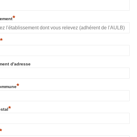
*
sement
*
ent d'adresse
*
 Commune
*
stal
*