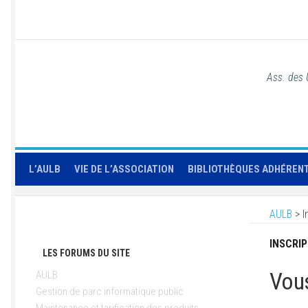
Ass. des 
L’AULB
VIE DE L’ASSOCIATION
BIBLIOTHÈQUES ADHÉREN
AULB
>
I
INSCRI
LES FORUMS DU SITE
Vous
AULB
Gestion de parc informatique public