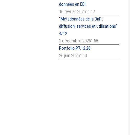
données en EDI
16 février 202611:17
“Métadonnées de la BnF :
diffusion, services et utilisations”
4/12
2 décembre 20251:58
Portfolio P7.12.26
26 juin 20254:13