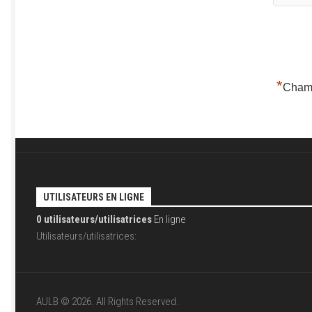
*
Champ
UTILISATEURS EN LIGNE
0 utilisateurs/utilisatrices
En ligne
Utilisateurs/utilisatrices:
AULB © 2026. All Rights Reserved.