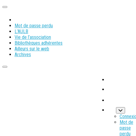
Mot de passe perdu
L’AULB
Vie de l’association
Bibliothèques adhérentes
Ailleurs sur le web
Archives
Connexi
Mot de
passe
perdu