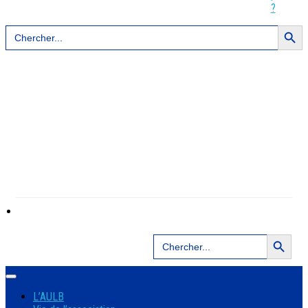
?
Search Button
Search
for:
Search Button
Search
for:
L’AULB