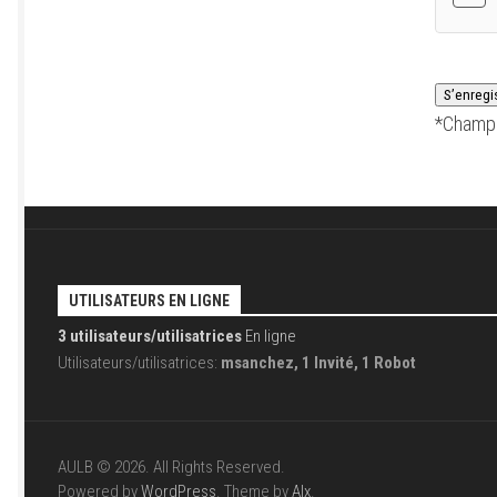
*
Champ 
UTILISATEURS EN LIGNE
3 utilisateurs/utilisatrices
En ligne
Utilisateurs/utilisatrices:
msanchez, 1 Invité, 1 Robot
AULB © 2026. All Rights Reserved.
Powered by
WordPress
. Theme by
Alx
.