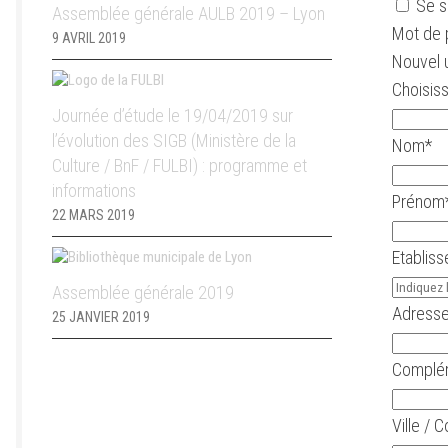
Se s
Assemblée générale AULB 2019 – Lyon
Mot de 
9 AVRIL 2019
Nouvel u
Choisiss
Journée d’étude le 19/04/2019 sur
l’évolution des SIGB (Ministère de la
Nom
*
Culture / BnF / FULBI) : programme et
informations
Prénom
22 MARS 2019
Etablis
Assemblée générale 2019
Adress
25 JANVIER 2019
Complém
Ville /