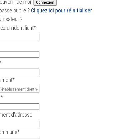
ouvenir de moi
passe oublié ?
Cliquez ici pour réinitialiser
tilisateur ?
ez un identifiant
*
*
sement
*
e
*
ent d'adresse
 Commune
*