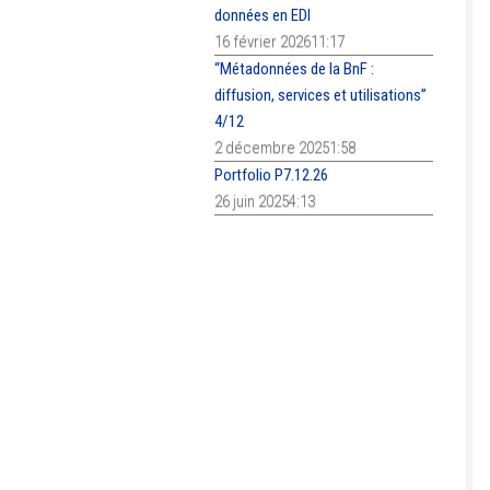
données en EDI
16 février 202611:17
“Métadonnées de la BnF :
diffusion, services et utilisations”
4/12
2 décembre 20251:58
Portfolio P7.12.26
26 juin 20254:13