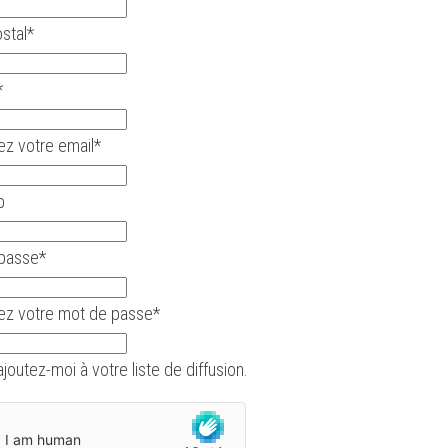
stal
*
*
ez votre email
*
b
passe
*
ez votre mot de passe
*
ajoutez-moi à votre liste de diffusion.