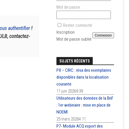
Mot de passe:
Rester connecté
ous authentifier
!
Inscription
AULB, contactez-
Connexion
Mot de passe oublié
SUJETS RÉCENTS
PX – CIRC : résa des exemplaires
disponibles dans la localisation
courante
11 juin 20269:39
Utilisateurs des données de la BnF
: 1er webinaire : mise en place de
NOEMI
25 mars 20264:11
P7- Module ACQ export des