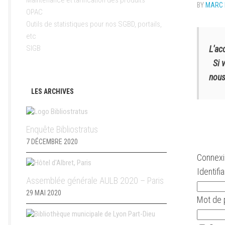
Maintenance et tarification des produits
BY
MARC 
OPAC
Outils de statistiques pour nos SGBD, portails,
etc
SIGB
L'ac
Si 
nous
LES ARCHIVES
Enquête Bibliostratus
7 DÉCEMBRE 2020
Connexio
Identifi
Assemblée générale AULB 2020 – Paris
29 MAI 2020
Mot de 