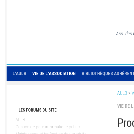
Ass. des 
L’AULB
VIE DE L’ASSOCIATION
BIBLIOTHÈQUES ADHÉREN
AULB
>
V
VIE DE 
LES FORUMS DU SITE
Pro
AULB
Gestion de parc informatique public