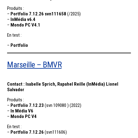
Produits :
–
Portfolio 7.1
2.2
6 svn111658
(/2025)
–
InMédia v6.4
–
Mondo PC V4.1
En test :
–
Portfolio
Marseille – BMVR
Contact : Isabelle Sprich, Rapahel Reille (InMédia) Lionel
Salvador
Produits :
–
Portfolio 7.12.23
(svn 109080 ) (2022)
–
In Média V6
–
Mondo PC V4
En test :
–
Portfolio 7.12.26
(svn111606)