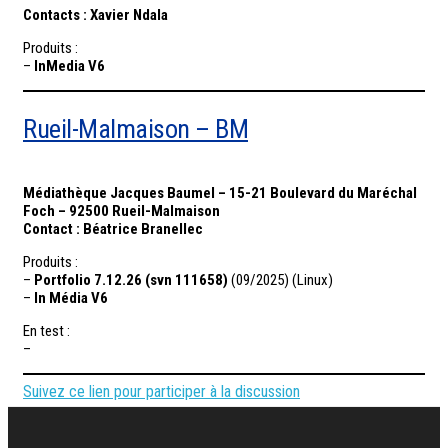
Contacts : Xavier Ndala
Produits :
–
InMedia V6
Rueil-Malmaison – BM
Médiathèque Jacques Baumel – 15-21 Boulevard du Maréchal
Foch – 92500 Rueil-Malmaison
Contact : Béatrice Branellec
Produits :
–
Portfolio 7.12.26 (svn 111658)
(09/2025) (Linux)
–
In Média V6
En test :
–
Suivez ce lien pour participer à la discussion