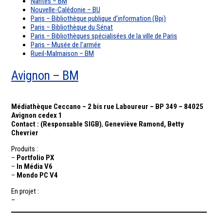
Nantes – BM
Nouvelle-Calédonie – BU
Paris – Bibliothèque publique d’information (Bpi)
Paris – Bibliothèque du Sénat
Paris – Bibliothèques spécialisées de la ville de Paris
Paris – Musée de l’armée
Rueil-Malmaison – BM
Avignon – BM
Médiathèque Ceccano – 2 bis rue Laboureur – BP 349 – 84025
Avignon cedex 1
Contact : (Responsable SIGB)
,
Geneviève Ramond, Betty
Chevrier
Produits :
–
Portfolio PX
–
In Média V6
–
Mondo PC V4
En projet :
–