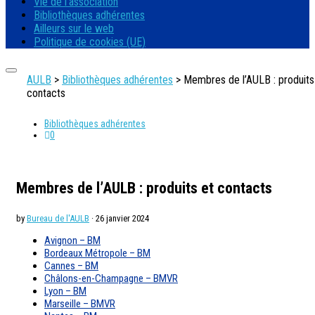
Vie de l’association
Bibliothèques adhérentes
Ailleurs sur le web
Politique de cookies (UE)
AULB
>
Bibliothèques adhérentes
>
Membres de l’AULB : produits
contacts
Bibliothèques adhérentes
0
Membres de l’AULB : produits et contacts
by
Bureau de l'AULB
· 26 janvier 2024
Avignon – BM
Bordeaux Métropole – BM
Cannes – BM
Châlons-en-Champagne – BMVR
Lyon – BM
Marseille – BMVR