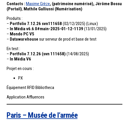
Contacts :
Maxime Grèze
, (patrimoine numérisé), Jérôme Bossu
(Portail)
,
Mathile Galliussi (Numérisation)
Produits :
–
Portfolio
7.12.26
svn111658
(02/12/2025) (Linux)
–
In Média v6.6
.
0#main-2025-01-12-1139
(13/01/2025)
–
Mondo PC V5
–
Datawarehouse
sur serveur de prod et base de test
En test :
–
Portfolio 7.12.26 (svn 111658)
(14/08/2025)
–
In Média V6
Projet en cours :
PX
Équipement RFID Bibliotheca
Application Affluences
Paris – Musée de l’armée