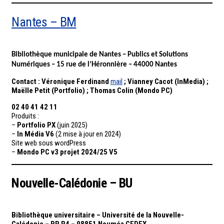
Nantes – BM
Bibliothèque municipale de Nantes – Publics et Solutions
Numériques – 15 rue de l’Héronnière – 44000 Nantes
Contact : Véronique Ferdinand
mail
; Vianney Cacot (InMedia) ;
Maëlle Petit (Portfolio) ; Thomas Colin (Mondo PC)
02 40 41 42 11
Produits :
–
Portfolio PX
(juin 2025)
–
In Média V6
(2 mise à jour en 2024)
Site web sous wordPress
–
Mondo PC v3 projet 2024/25 V5
Nouvelle-Calédonie – BU
Bibliothèque universitaire – Université de la Nouvelle-
Calédonie – BP R4 – 98851 Nouméa CEDEX