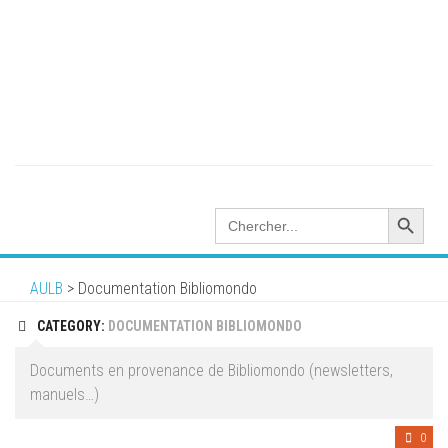
Search Button
Search
for:
AULB
>
Documentation Bibliomondo
CATEGORY:
DOCUMENTATION BIBLIOMONDO
Documents en provenance de Bibliomondo (newsletters,
manuels…)
0