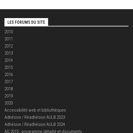
LES FORUMS DU SITE
2010
2011
2012
2013
2014
2015
2016
2017
2018
2019
2020
Accessibilité web et bibliothèques
Adhésion / Réadhésion AULB 2023
Adhésion / Réadhésion AULB 2024
AG 2015 : programme détaillé et documents