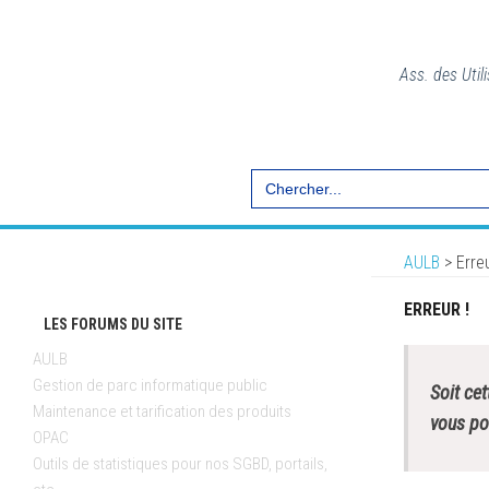
Ass. des Util
Search
for:
AULB
>
Erreu
ERREUR !
LES FORUMS DU SITE
AULB
Gestion de parc informatique public
Soit cet
Maintenance et tarification des produits
vous pou
OPAC
Outils de statistiques pour nos SGBD, portails,