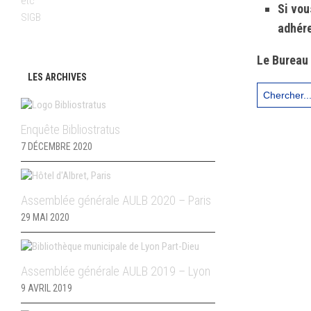
etc
Si vou
SIGB
adhére
Le Bureau 
LES ARCHIVES
Search
for:
Enquête Bibliostratus
7 DÉCEMBRE 2020
Assemblée générale AULB 2020 – Paris
29 MAI 2020
Assemblée générale AULB 2019 – Lyon
9 AVRIL 2019