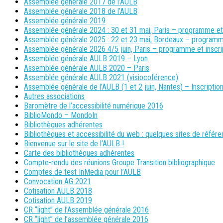
Assemblée générale 2017 de l’AULB
Assemblée générale 2018 de l’AULB
Assemblée générale 2019
Assemblée générale 2024 : 30 et 31 mai, Paris – programme et i
Assemblée générale 2025 : 22 et 23 mai, Bordeaux – programme e
Assemblée générale 2026 4/5 juin, Paris – programme et inscrip
Assemblée générale AULB 2019 – Lyon
Assemblée générale AULB 2020 – Paris
Assemblée générale AULB 2021 (visiocoférence)
Assemblée générale de l’AULB (1 et 2 juin, Nantes) – Inscriptio
Autres associations
Baromètre de l’accessibilité numérique 2016
BiblioMondo – MondoIn
Bibliothèques adhérentes
Bibliothèques et accessibilité du web : quelques sites de référ
Bienvenue sur le site de l’AULB !
Carte des bibliothèques adhérentes
Compte-rendu des réunions Groupe Transition bibliographique
Comptes de test InMedia pour l’AULB
Convocation AG 2021
Cotisation AULB 2018
Cotisation AULB 2019
CR “light” de l’Assemblée générale 2016
CR “light” de l’assemblée générale 2016