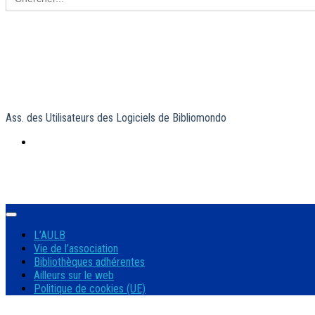
for:
Ass. des Utilisateurs des Logiciels de Bibliomondo
L’AULB
Vie de l’association
Bibliothèques adhérentes
Ailleurs sur le web
Politique de cookies (UE)